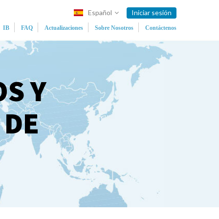
Español
Iniciar sesión
IB
FAQ
Actualizaciones
Sobre Nosotros
Contáctenos
OS Y
 DE