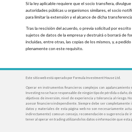
Si la ley aplicable requiere que el socio transfiera, divulg
autoridades públicas u organismos similares, el socio noti
para limitar la extensión y el alcance de dicha transferenc
Tras la rescisión del acuerdo, o previa solicitud por escri
sujetos de datos de la empresa y destruirá o borrará de fo
incluidas, entre otras, las copias de los mismos, y, a pedi
plenamente con este requisito.
Este sitio web está operado por Formula Investment House Ltd.
Operar en instrumentos financieros complejos con apalancamiento sup
Investing no se hace responsable de ningún tipo de pérdida o daño, d
objetivos de inversión, nivel de experiencia y tolerancia al riesgo
asesor financiero independiente. Siempre debe ser completamente in
datos y materiales de esta página web no son necesariamente actual
indirectamente) como un consejo, recomendación o sugerencia de inv
tener al operar en trading utilizando los datos o información que esta