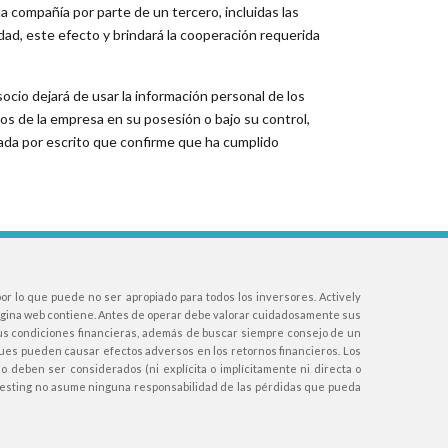
 la compañía por parte de un tercero, incluidas las
idad, este efecto y brindará la cooperación requerida
socio dejará de usar la información personal de los
os de la empresa en su posesión o bajo su control,
rmada por escrito que confirme que ha cumplido
or lo que puede no ser apropiado para todos los inversores. Actively
 página web contiene. Antes de operar debe valorar cuidadosamente sus
 sus condiciones financieras, además de buscar siempre consejo de un
ues pueden causar efectos adversos en los retornos financieros. Los
 deben ser considerados (ni explícita o implícitamente ni directa o
nvesting no asume ninguna responsabilidad de las pérdidas que pueda