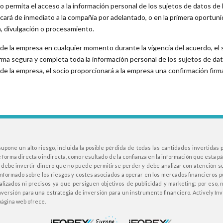
ue o permita el acceso a la información personal de los sujetos de datos de
ficará de inmediato a la compañía por adelantado, o en la primera oportun
ia, divulgación o procesamiento.
to de la empresa en cualquier momento durante la vigencia del acuerdo, el 
rma segura y completa toda la información personal de los sujetos de dat
do de la empresa, el socio proporcionará a la empresa una confirmación fi
one un alto riesgo, incluida la posible pérdida de todas las cantidades invertidas p
e forma directa o indirecta, como resultado de la confianza en la información que esta
. No debe invertir dinero que no puede permitirse perder y debe analizar con atención
formado sobre los riesgos y costes asociados a operar en los mercados financieros p
izados ni precisos ya que persiguen objetivos de publicidad y marketing: por eso, no
ersión para una estrategia de inversión para un instrumento financiero. Actively I
 página web ofrece.